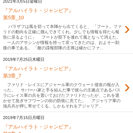
2021年3月5日金曜日
『アルハイラト・ジャンビア』
第5章_10
›
バラザフは風を切って本陣から出てくると、 「フート。ファ
リドの動向を正確に掴んできてくれ。少しでも情報を得たら報
告に戻るように」 フートが部下を連れて風となって消えた。
一人のアサシンが情報を持って戻ってきたのは、およそ一刻
後の事である。 「敵の諜報部隊の主将は確かにファ...
2019年7月25日木曜日
『アルハイラト・ジャンビア』
第3章_7
›
ファリド・レイスにアジャール軍のクウェート侵攻の報が入
った。 サバーハ家と手を結んだ事で彼らの主拠点であるバス
ラにレイス軍の兵を置いておけたファリドだったが、これを退
かせて急ぎサフワーンの街の防衛に充てた。 アジャリア軍の
強兵共が押し寄せてくる。しかもそれをアジャリア...
2019年7月15日月曜日
『アルハイラト・ジャンビア』