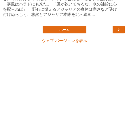
寒風はハラドにも来た。 「風が乾いておるな。水の補給に心
を配らねば」 野心に燃えるアジャリアの身体は寒さなど受け
付けぬらしく、悠然とアジャリア本隊を北へ進め...
›
ホーム
ウェブ バージョンを表示