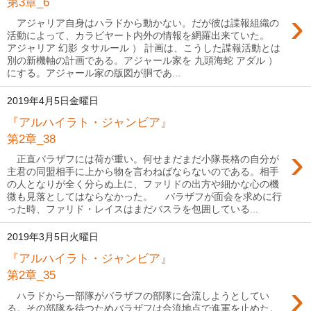
第3章_6
›
アジャリア自身はハラドから動かない。だが彼は諜報組織の
活動によって、カラビヤート内外の情報を網羅出来ていた。
アジャリア 幻影 タサルール ） 計画は、こうした諜報活動とは
別の新機軸の計画である。アジャール家を 九頭海蛇 アダル ）
にする。アジャール家の版図が胴であ...
2019年4月5日金曜日
『アルハイラト・ジャンビア』
第2章_38
›
正直バラザフには荷が重い。何せまだまだ小隊長格の自分が
主君の同盟相手に上から物を言わねばならないのである。相手
の人となりが全く分らぬ上に、ファリドの出方や細かな心の機
微も見落としてはならなかった。 バラザフが面会を求めに行
った時、ファリド・レイスはまだバスラを包囲している...
2019年3月5日火曜日
『アルハイラト・ジャンビア』
第2章_35
›
ハラドから一部隊がバラザフの部隊に合流しようとしてい
る。その部隊を待つためバラザフは合流地点で進軍を止めた。