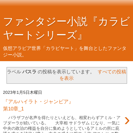
ファンタジー小説『カラビ
ヤートシリーズ』
仮想アラビア世界「カラビヤート」を舞台としたファンタ
ジー小説。
ラベル
バスラ
の投稿を表示しています。
すべての投稿
を表示
2023年1月5日木曜日
『アルハイラト・ジャンビア』
第10章_1
›
バラザフが名声を得たりといえども、相変わらずアミル・ア
ブダーラが続いている。 大宰相 サドラザム になり、一気に
中央の政治の権益を自分に集めようとしているアミルの所に庇