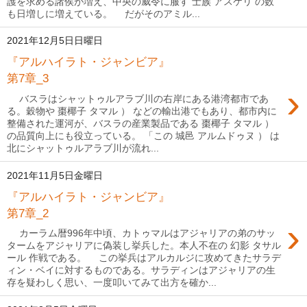
護を求める諸侯が増え、中央の威令に服す 士族 アスケリ の数
も日増しに増えている。 だがそのアミル...
2021年12月5日日曜日
『アルハイラト・ジャンビア』
第7章_3
›
バスラはシャットゥルアラブ川の右岸にある港湾都市であ
る。穀物や 棗椰子 タマル ） などの輸出港でもあり、都市内に
整備された運河が、バスラの産業製品である 棗椰子 タマル ）
の品質向上にも役立っている。 「この 城邑 アルムドゥヌ ） は
北にシャットゥルアラブ川が流れ...
2021年11月5日金曜日
『アルハイラト・ジャンビア』
第7章_2
›
カーラム暦996年中頃、カトゥマルはアジャリアの弟のサッ
タームをアジャリアに偽装し挙兵した。本人不在の 幻影 タサル
ール 作戦である。 この挙兵はアルカルジに攻めてきたサラデ
ィン・ベイに対するものである。サラディンはアジャリアの生
存を疑わしく思い、一度叩いてみて出方を確か...