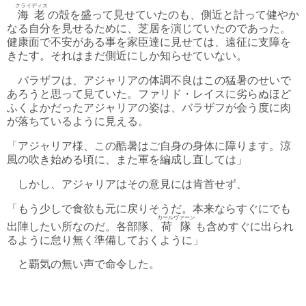
クライディス
海老
の殻を盛って見せていたのも、側近と計って健やか
なる自分を見せるために、芝居を演じていたのであった。
健康面で不安がある事を家臣達に見せては、遠征に支障を
きたす。それはまだ側近にしか知らせていない。
バラザフは、アジャリアの体調不良はこの猛暑のせいで
あろうと思って見ていた。ファリド・レイスに劣らぬほど
ふくよかだったアジャリアの姿は、バラザフが会う度に肉
が落ちているように見える。
「アジャリア様、この酷暑はご自身の身体に障ります。涼
風の吹き始める頃に、また軍を編成し直しては」
しかし、アジャリアはその意見には肯首せず、
「もう少しで食欲も元に戻りそうだ。本来ならすぐにでも
カールヴァーン
出陣したい所なのだ。各部隊、
荷隊
も含めすぐに出られ
るように怠り無く準備しておくように」
と覇気の無い声で命令した。