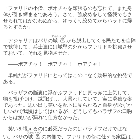
「ファリドの小僧、ポオチャを頬張るのも忘れて、また身
体が引き締まるであろう。さて、強攻めをして怪我でもさ
せられてはかなわぬから、ゆっくり絞めてからハラドに帰
るとするか」
アルムドゥヌ
アジャリアはバサの
城邑
から脱出してくる民たちを自陣
で歓待して、兵士達には城壁の外からファリドを挑発させ
ておいて、それを見物させた。
――ポアチャ！ ポアチャ！ ポアチャ！
単純だがファリドにとってはこの上なく効果的な挑発で
ある。
バラザフの脳裏に浮かぶファリドは真っ赤に上気して、
物を投げつけ、蹴飛ばし、大暴れしていて、実に滑稽な姿
であった。思い出し笑いを配下に見られると自身が恥ずか
しいので我慢はしてはいるが、どうしてもバラザフの口吻
からは笑いが漏れて仕方なかった。
笑いを堪えるのに必死だったのはバラザフだけではな
アルムドゥヌ
い。バサの
城邑
の内側で、ファリドの傍に仕える家臣は、