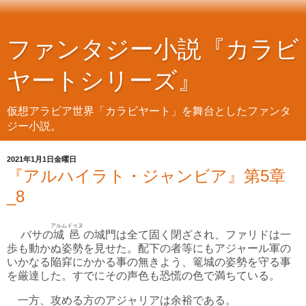
ファンタジー小説『カラビ
ヤートシリーズ』
仮想アラビア世界「カラビヤート」を舞台としたファンタ
ジー小説。
2021年1月1日金曜日
『アルハイラト・ジャンビア』第5章
_8
アルムドゥヌ
バサの
城邑
の城門は全て固く閉ざされ、ファリドは一
歩も動かぬ姿勢を見せた。配下の者等にもアジャール軍の
いかなる陥穽にかかる事の無きよう、篭城の姿勢を守る事
を厳達した。すでにその声色も恐慌の色で満ちている。
一方、攻める方のアジャリアは余裕である。