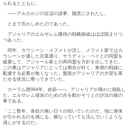
られるとともに、
――アルカルジの近辺の諸事、随意にされたし。
とまで言わしめたのであった。
アジャリアのエルサレム獲得の戦略路線はほぼ固まりつ
つあった。
同年、カウシーン・メフメトが没し、メフメト家ではカ
ウシーンが遺した言葉通り、サラディン・ベイとの同盟を
破棄して、アジャール家との再同盟を方針を出してきた。
この事はアジャリアにとっては都合が好く、東側の戦線に
配慮する必要が無くなった。盤面がアジャリアの大望を果
たせる状況に整ってきていた。
カーラム暦994年、炎節――。アジャリアが俄かに病臥し
た。エルサレム侵攻のための兵を動かそうとの沙汰の後の
事である。
「ここ数年、食欲の無い日々が続いていたのだ。地に身体
が引かれるのを感じる。横なっていても沈んでいくような
感じがするのだ」