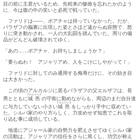
目の前に主君がいるため、先程来の惨敗を忘れたかのよう
に、今は腹の中の笑いと必死で戦っていた。
ファリドは――、ポアチャは持っていなかった。だが、
バラザフの脳裏に出現した姿とさほど遠からぬ容態で、怒
りに突き動かされ、一人の大乱闘を踏んでいた。周りの備
品がどんどん破壊されてゆく。
「あの……ポアチャ、お持ちしましょうか？」
「要らぬわ！ アジャリアめ、人をこけにしやがって！」
ファリドに対してのみ通用する侮辱だけに、その効き目
は大きかった。
この頃のアルカルジに居るバラザフの父エルザフは、長
アルムドゥヌ
男とともに
城邑
の守衛に勤めながらも、周辺のまだ自分達
アルムドゥヌ
に与力していない小さい
城邑
をしっかり手中に収めてい
た。シルバ家のやり方らしく、力攻めせず知恵でこれを取
り込む事に成功している。
地道にアジャール家の自勢力を肥えさせてゆくシルバ家
の活動は、アジャリアの信任をさらに篤くし、功労が称え