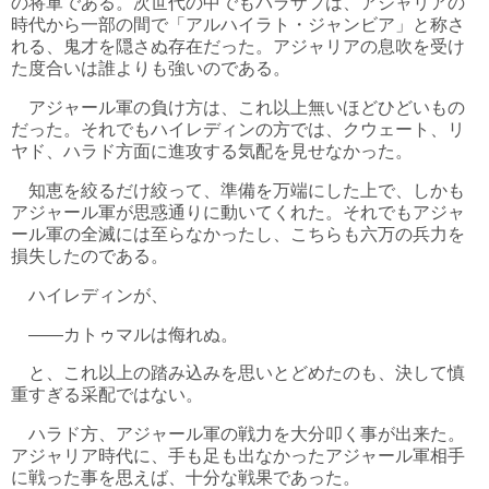
の将軍である。次世代の中でもバラザフは、アジャリアの
時代から一部の間で「アルハイラト・ジャンビア」と称さ
れる、鬼才を隠さぬ存在だった。アジャリアの息吹を受け
た度合いは誰よりも強いのである。
アジャール軍の負け方は、これ以上無いほどひどいもの
だった。それでもハイレディンの方では、クウェート、リ
ヤド、ハラド方面に進攻する気配を見せなかった。
知恵を絞るだけ絞って、準備を万端にした上で、しかも
アジャール軍が思惑通りに動いてくれた。それでもアジャ
ール軍の全滅には至らなかったし、こちらも六万の兵力を
損失したのである。
ハイレディンが、
――カトゥマルは侮れぬ。
と、これ以上の踏み込みを思いとどめたのも、決して慎
重すぎる采配ではない。
ハラド方、アジャール軍の戦力を大分叩く事が出来た。
アジャリア時代に、手も足も出なかったアジャール軍相手
に戦った事を思えば、十分な戦果であった。