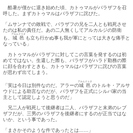
酷暑が僅かに退き始めた頃、カトゥマルがバラザフを召
呼した。まずカトゥマルはバラザフに詫びた。
「ムサンナでの敗戦で、バラザフの兄を二人とも戦死させ
たのは私の責任だ。あの二人無くしてアルカルジの防衛
アルムドゥヌ
も、
城邑
も立ち行かぬ事も我が軍にとっては大きな痛手と
なっている」
カトゥマルがバラザフに対してこの言葉を発するのは初
めてではない。生還した際も、バラザフがハラド勤務の際
に顔を合わすときも、カトゥマルはバラザフに詫びの言葉
が思わず出てしまう。
アルムドゥヌ
「実は今日は別件なのだ。アラーの
城邑
のトルキ・アルサ
ウドによる助言なのだが、バラザフを正式にシルバ家の当
主として認定しようと思うのだ」
兄二人が戦死して後継者は二人、バラザフと末弟のレブ
ザフだが、三男のバラザフを後継者にするのが正当ではな
いか、という事であった。
「まさかそのような件であったとは……」