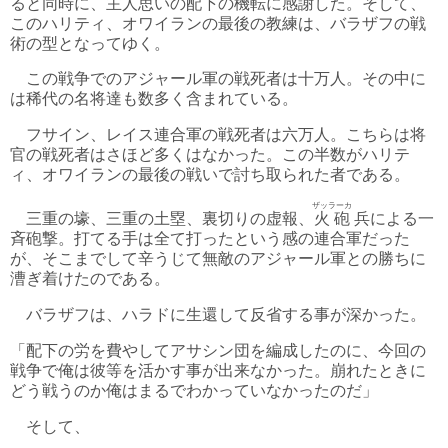
ると同時に、主人思いの配下の機転に感謝した。そして、
このハリティ、オワイランの最後の教練は、バラザフの戦
術の型となってゆく。
この戦争でのアジャール軍の戦死者は十万人。その中に
は稀代の名将達も数多く含まれている。
フサイン、レイス連合軍の戦死者は六万人。こちらは将
官の戦死者はさほど多くはなかった。この半数がハリテ
ィ、オワイランの最後の戦いで討ち取られた者である。
ザッラーカ
三重の壕、三重の土塁、裏切りの虚報、
火砲
兵による一
斉砲撃。打てる手は全て打ったという感の連合軍だった
が、そこまでして辛うじて無敵のアジャール軍との勝ちに
漕ぎ着けたのである。
バラザフは、ハラドに生還して反省する事が深かった。
「配下の労を費やしてアサシン団を編成したのに、今回の
戦争で俺は彼等を活かす事が出来なかった。崩れたときに
どう戦うのか俺はまるでわかっていなかったのだ」
そして、