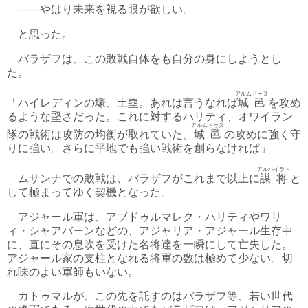
――やはり未来を視る眼が欲しい。
と思った。
バラザフは、この敗戦自体をも自分の身にしようとし
た。
アルムドゥヌ
「ハイレディンの壕、土塁。あれは言うなれば
城邑
を攻め
るような堅さだった。これに対するハリティ、オワイラン
アルムドゥヌ
隊の戦術は攻防の均衡が取れていた。
城邑
の攻めに強く守
りに強い。さらに平地でも強い戦術を創らなければ」
アルハイラト
ムサンナでの敗戦は、バラザフがこれまで以上に
謀将
と
して極まってゆく契機となった。
アジャール軍は、アブドゥルマレク・ハリティやワリ
ィ・シャアバーンなどの、アジャリア・アジャール生存中
に、直にその息吹を受けた名将達を一瞬にして亡失した。
アジャール家の支柱となれる将軍の数は極めて少ない。切
れ味のよい軍師もいない。
カトゥマルが、この先を託すのはバラザフ等、若い世代