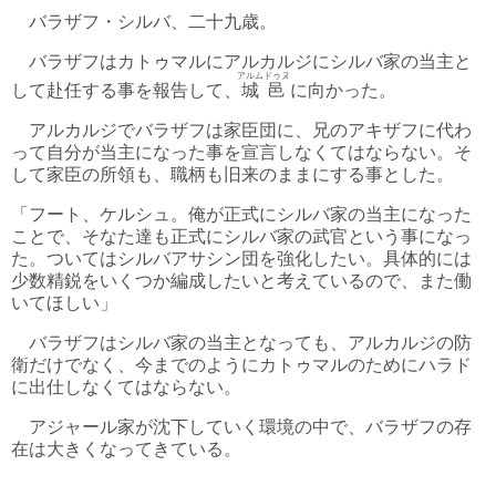
バラザフ・シルバ、二十九歳。
バラザフはカトゥマルにアルカルジにシルバ家の当主と
アルムドゥヌ
して赴任する事を報告して、
城邑
に向かった。
アルカルジでバラザフは家臣団に、兄のアキザフに代わ
って自分が当主になった事を宣言しなくてはならない。そ
して家臣の所領も、職柄も旧来のままにする事とした。
「フート、ケルシュ。俺が正式にシルバ家の当主になった
ことで、そなた達も正式にシルバ家の武官という事になっ
た。ついてはシルバアサシン団を強化したい。具体的には
少数精鋭をいくつか編成したいと考えているので、また働
いてほしい」
バラザフはシルバ家の当主となっても、アルカルジの防
衛だけでなく、今までのようにカトゥマルのためにハラド
に出仕しなくてはならない。
アジャール家が沈下していく環境の中で、バラザフの存
在は大きくなってきている。