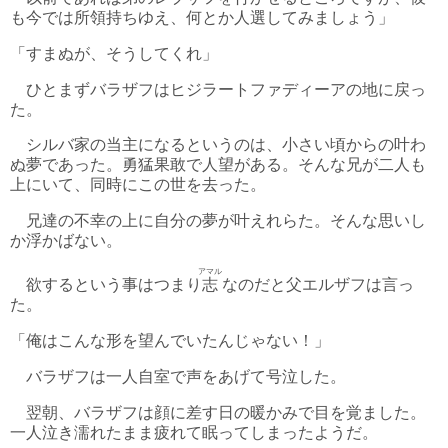
も今では所領持ちゆえ、何とか人選してみましょう」
「すまぬが、そうしてくれ」
ひとまずバラザフはヒジラートファディーアの地に戻っ
た。
シルバ家の当主になるというのは、小さい頃からの叶わ
ぬ夢であった。勇猛果敢で人望がある。そんな兄が二人も
上にいて、同時にこの世を去った。
兄達の不幸の上に自分の夢が叶えれらた。そんな思いし
か浮かばない。
アマル
欲するという事はつまり
志
なのだと父エルザフは言っ
た。
「俺はこんな形を望んでいたんじゃない！」
バラザフは一人自室で声をあげて号泣した。
翌朝、バラザフは顔に差す日の暖かみで目を覚ました。
一人泣き濡れたまま疲れて眠ってしまったようだ。