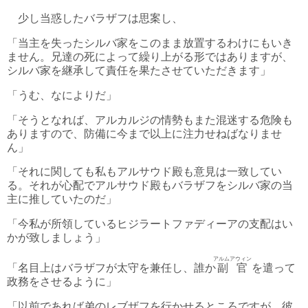
少し当惑したバラザフは思案し、
「当主を失ったシルバ家をこのまま放置するわけにもいき
ません。兄達の死によって繰り上がる形ではありますが、
シルバ家を継承して責任を果たさせていただきます」
「うむ、なによりだ」
「そうとなれば、アルカルジの情勢もまた混迷する危険も
ありますので、防備に今まで以上に注力せねばなりませ
ん」
「それに関しても私もアルサウド殿も意見は一致してい
る。それが心配でアルサウド殿もバラザフをシルバ家の当
主に推していたのだ」
「今私が所領しているヒジラートファディーアの支配はい
かが致しましょう」
アルムアウィン
「名目上はバラザフが太守を兼任し、誰か
副官
を遣って
政務をさせるように」
「以前であれば弟のレブザフを行かせるところですが、彼