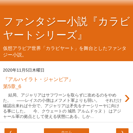
ファンタジー小説『カラビ
ヤートシリーズ』
仮想アラビア世界「カラビヤート」を舞台としたファンタ
ジー小説。
2020年11月5日木曜日
『アルハイラト・ジャンビア』
第5章_6
›
結局、アジャリアはサフワーンを取らずに攻めるのをやめ
た。 ――レイスの小僧はメフメト軍よりも弱い。 それだけ
確認出来れば十分で、アジャリアは矛先をナーシリーヤに向け
る事にした。 今、クウェートの 城邑 アルムドゥヌ ） はアジ
ャール軍の拠点として使える状態にある。しか...
‹
›
ホーム