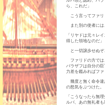
ルバ領と認め、ハラ
ら、これだ」
こう言ってファリ
また別の使者には
「リヤドは元々レイ
得した領地なのだ」
と一切譲歩せぬぞ
ファリドの方では
バラザフは自分の臣
力差を鑑みればファ
幾度と無く命令違
の怒気をぶつけた。
「こうなったら無理
ルバ、あの無礼者も