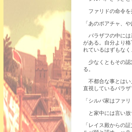
ファリドの命令を
「あのポアチャ、や
バラザフの中には
がある。自分より格
れているはずもなく
少なくともその認
る。
不都合な事とはい
直視しているバラザ
「シルバ家はファリ
と家中には言い放
「レイス殿からの証