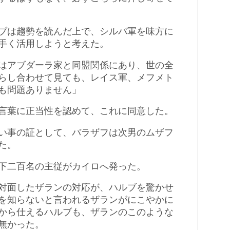
ブは趨勢を読んだ上で、シルバ軍を味方に
手く活用しようと考えた。
はアブダーラ家と同盟関係にあり、世の全
らし合わせて見ても、レイス軍、メフメト
も問題ありません」
言葉に正当性を認めて、これに同意した。
い事の証として、バラザフは次男のムザフ
た。
下二百名の主従がカイロへ発った。
対面したザランの対応が、ハルブを驚かせ
を知らないと言われるザランがにこやかに
から仕えるハルブも、ザランのこのような
無かった。