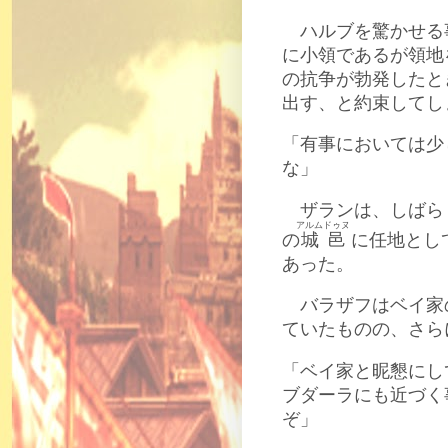
ハルブを驚かせる
に小領であるが領地
の抗争が勃発したと
出す、と約束してし
「有事においては少
な」
ザランは、しばら
アルムドゥヌ
の
城邑
に任地とし
あった。
バラザフはベイ家
ていたものの、さら
「ベイ家と昵懇にし
ブダーラにも近づく
ぞ」