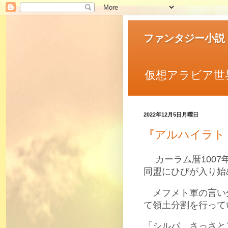
ファンタジー小説
仮想アラビア世
2022年12月5日月曜日
『アルハイラト
カーラム暦1007
同盟にひびが入り始
メフメト軍の言い
て領土分割を行って
「シルバ。さっさと