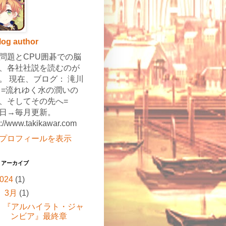
log author
問題とCPU囲碁での脳
、各社社説を読むのが
。 現在、ブログ： 滝川
 =流れゆく水の潤いの
、そしてその先へ=
日→毎月更新。
s://www.takikawar.com
プロフィールを表示
 アーカイブ
024
(1)
▼
3月
(1)
『アルハイラト・ジャ
ンビア』最終章