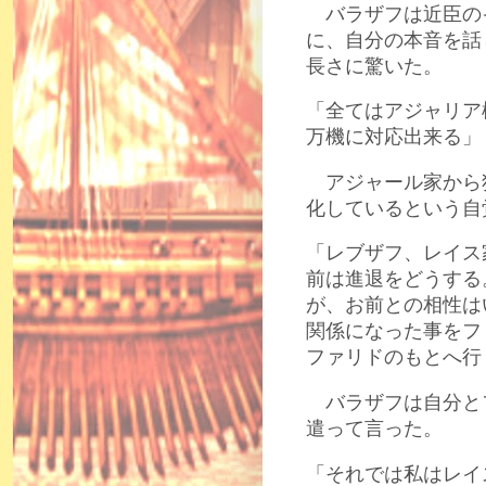
バラザフは近臣の
に、自分の本音を話
長さに驚いた。
「全てはアジャリア
万機に対応出来る」
アジャール家から
化しているという自
「レブザフ、レイス
前は進退をどうする
が、お前との相性は
関係になった事をフ
ファリドのもとへ行
バラザフは自分と
遣って言った。
「それでは私はレイ