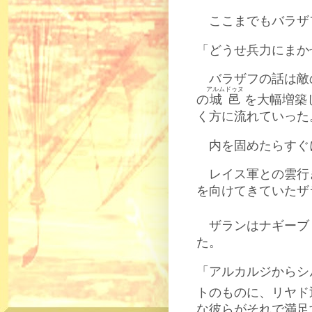
ここまでもバラザ
「どうせ兵力にまか
バラザフの話は敵
アルムドゥヌ
の
城邑
を大幅増築
く方に流れていった
内を固めたらすぐ
レイス軍との雲行
を向けてきていたザ
ザランはナギーブ
た。
「アルカルジからシ
トのものに、リヤド
な彼らがそれで満足