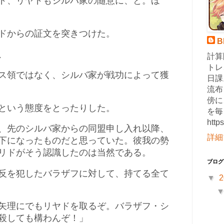
ド、リヤドもシルバ家の随意に、と。ほ
ドからの証文を突きつけた。
B
、
計算
トレ
ス領ではなく、シルバ家が戦功によって獲
日課
流布
傍に
という態度をとったりした。
を毎
http
、先のシルバ家からの同盟申し入れ以降、
詳細
下になったものだと思っていた。彼我の勢
リドがそう認識したのは当然である。
ブログ
反を犯したバラザフに対して、持てる全て
▼
2
矢理にでもリヤドを取るぞ。バラザフ・シ
殺しても構わんぞ！」