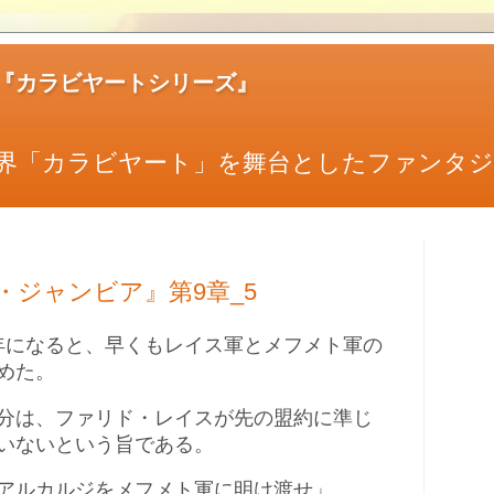
『カラビヤートシリーズ』
界「カラビヤート」を舞台としたファンタジ
・ジャンビア』第9章_5
年になると、早くもレイス軍とメフメト軍の
めた。
分は、ファリド・レイスが先の盟約に準じ
いないという旨である。
アルカルジをメフメト軍に明け渡せ」