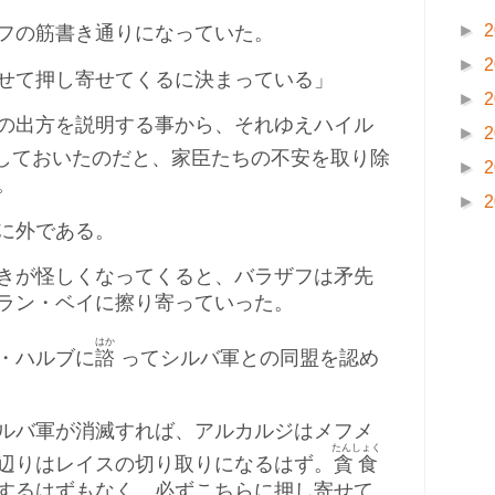
►
2
フの筋書き通りになっていた。
►
2
せて押し寄せてくるに決まっている」
►
2
の出方を説明する事から、それゆえハイル
►
2
しておいたのだと、家臣たちの不安を取り除
►
2
。
►
2
に外である。
きが怪しくなってくると、バラザフは矛先
ラン・ベイに擦り寄っていった。
はか
・ハルブに
諮
ってシルバ軍との同盟を認め
ルバ軍が消滅すれば、アルカルジはメフメ
たんしょく
辺りはレイスの切り取りになるはず。
貪食
するはずもなく、必ずこちらに押し寄せて