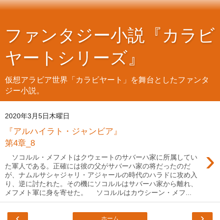
ファンタジー小説『カラビ
ヤートシリーズ』
仮想アラビア世界「カラビヤート」を舞台としたファンタ
ジー小説。
2020年3月5日木曜日
『アルハイラト・ジャンビア』
第4章_8
›
ソコルル・メフメトはクウェートのサバーハ家に所属してい
た軍人である。正確には彼の父がサバーハ家の将だったのだ
が、ナムルサシャジャリ・アジャールの時代のハラドに攻め入
り、逆に討たれた。その機にソコルルはサバーハ家から離れ、
メフメト軍に身を寄せた。 ソコルルはカウシーン・メフ...
‹
›
ホーム