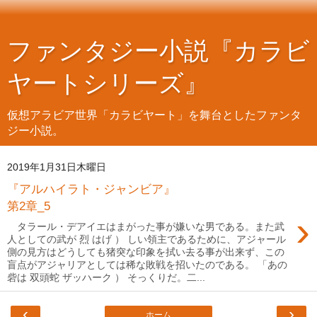
ファンタジー小説『カラビ
ヤートシリーズ』
仮想アラビア世界「カラビヤート」を舞台としたファンタ
ジー小説。
2019年1月31日木曜日
『アルハイラト・ジャンビア』
第2章_5
›
タラール・デアイエはまがった事が嫌いな男である。また武
人としての武が 烈 はげ ） しい領主であるために、アジャール
側の見方はどうしても猪突な印象を拭い去る事が出来ず、この
盲点がアジャリアとしては稀な敗戦を招いたのである。 「あの
砦は 双頭蛇 ザッハーク ） そっくりだ。二...
‹
›
ホーム