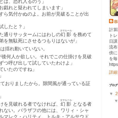
とは、恐れ入るのう」
お戯れと疑われてしまいます」
すら気付かぬのよ。お前が見破ることが出
B
試したと？」
計算
タサルール
た通りサッタームにはわしの
幻影
を務めて
トレ
弟を無駄死にさせるつもりはないが」
日課
流布
は揺れ動いていない。
傍に
が後何人か欲しい。それでこの仕掛けを見破
を毎
ずつ呼び出して試していたわけよ」
http
ていたのですね」
詳細
」
ておりましたから。隙間風が通っている証
ブログ
▼
2
」
タサルール
けを見破れる者でなければ、
幻影
となる者
れない。バラザフの他には、ワリィ・シャ
ルマレク・ハリティ、トルキ・アルサウド