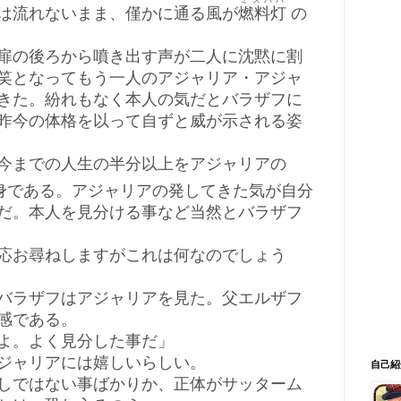
ミスバハ
は流れないまま、僅かに通る風が
燃料灯
の
扉の後ろから噴き出す声が二人に沈黙に割
笑となってもう一人のアジャリア・アジャ
きた。紛れもなく本人の気だとバラザフに
昨今の体格を以って自ずと威が示される姿
今までの人生の半分以上をアジャリアの
身である。アジャリアの発してきた気が自分
だ。本人を見分ける事など当然とバラザフ
応お尋ねしますがこれは何なのでしょう
バラザフはアジャリアを見た。父エルザフ
感である。
よ。よく見分した事だ」
ジャリアには嬉しいらしい。
自己紹
しではない事ばかりか、正体がサッターム