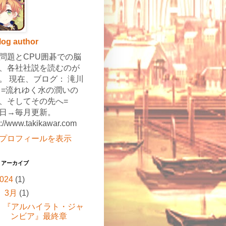
log author
問題とCPU囲碁での脳
、各社社説を読むのが
。 現在、ブログ： 滝川
 =流れゆく水の潤いの
、そしてその先へ=
日→毎月更新。
s://www.takikawar.com
プロフィールを表示
 アーカイブ
024
(1)
▼
3月
(1)
『アルハイラト・ジャ
ンビア』最終章