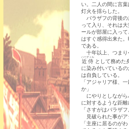
い。二人の間に言葉
灯火を揺らした。
バラザフの背後の
って入り、それは大
ールが部屋に入って
はすぐ感得出来た。
である。
十年以上、つまり
ハーディル
近侍
として務めた
に染み付いているの
は自負している。
「アジャリア様、一
か」
にやりとしながら
に対するような距離
「さすがはバラザフ
見破られた事がア
「主座に居るのがわ