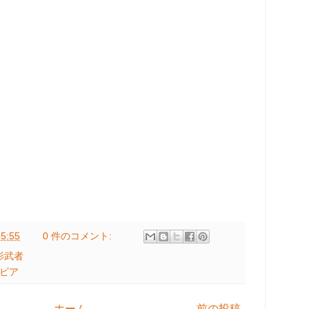
:
5:55
0 件のコメント:
影武者
ラビア
ホーム
前の投稿