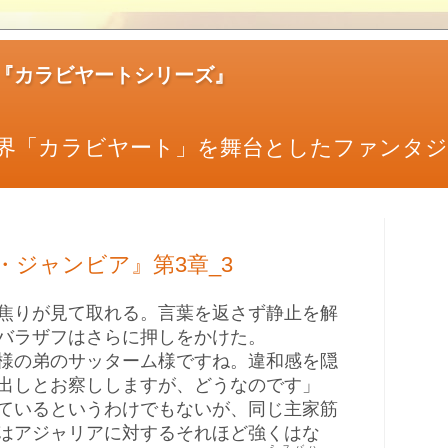
『カラビヤートシリーズ』
界「カラビヤート」を舞台としたファンタジ
・ジャンビア』第3章_3
焦りが見て取れる。言葉を返さず静止を解
バラザフはさらに押しをかけた。
様の弟のサッターム様ですね。違和感を隠
出しとお察ししますが、どうなのです」
ているというわけでもないが、同じ主家筋
はアジャリアに対するそれほど強くはな