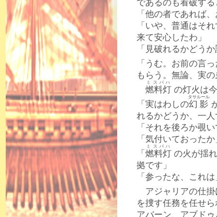
であるのも看破する
「他の者であれば、
「いや、普通はそれ
来て安心したわ」
「見破れるかどうか
「うむ。お前の言っ
もらう。無論、実の
ミスバハ
燃料灯
の灯火は今
タサルール
「実はわしの
幻影
れるかどうか、一人
「それを後ろか覗い
「気付いておったか
ミスバハ
「
燃料灯
の火が揺れ
拠です」
「参ったな、これは
アジャリアの仕掛
を捜す任務を任せら
アバーン、アブドゥ